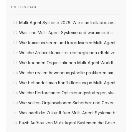
ON THIS PAGE
Multi-Agent Systeme 2026: Wie man kollaborative KI Team
01
Was sind Multi-Agent Systeme und warum sind sie wichtig
02
Wie kommunizieren und koordinieren Multi-Agent System
03
Welche Architekturmuster ermoeglichen effektive Multi-Ag
04
Wie koennen Organisationen Multi-Agent Workflows impl
05
Welche realen Anwendungsfaelle profitieren am meisten 
06
Wie behandelt man Konfliktloesung in Multi-Agent System
07
Welche Performance Optimierungsstrategien skalieren Mu
08
Wie sollten Organisationen Sicherheit und Governance a
09
Was haelt die Zukunft fuer Multi-Agent Systeme bereit?
10
Fazit: Aufbau von Multi-Agent Systemen die Geschaeftswer
11