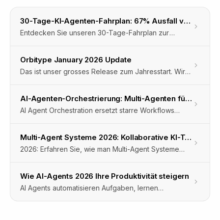
30-Tage-KI-Agenten-Fahrplan: 67% Ausfall vermeiden
Entdecken Sie unseren 30-Tage-Fahrplan zur
erfolgreichen KI-Agenten-Einführung, vermeiden Sie
67% Planungsfehler und steigern Sie die
Orbitype January 2026 Update
Produktivität mit Orbitype OS
Das ist unser grosses Release zum Jahresstart. Wir
haben massive Upgrades in Orbitype Intelligence
und unserer Workflow Automation Engine
AI-Agenten-Orchestrierung: Multi-Agenten für Unternehmen
ausgeliefert sowie neue Automations-Funktionen für
AI Agent Orchestration ersetzt starre Workflows
Dokumente, LinkedIn und browserbasierte
durch selbstorganisierende Multi-Agenten, die sich
Workflows.Der Fokus: mehr Möglichkeiten, mehr
in Echtzeit anpassen und komplexe Prozesse
Kontrolle und mehr echte Automatisierung im Alltag.
Multi-Agent Systeme 2026: Kollaborative KI-Teams bauen
automatisieren.
2026: Erfahren Sie, wie man Multi-Agent Systeme
entwirft und skaliert, damit kollaborative KI-Teams
komplexe Workflows automatisieren und
Wie AI-Agents 2026 Ihre Produktivität steigern
Geschäftswert liefern.
AI Agents automatisieren Aufgaben, lernen
kontinuierlich und integrieren Systeme, um 2026
messbare Produktivitätsgewinne für Unternehmen zu
liefern.