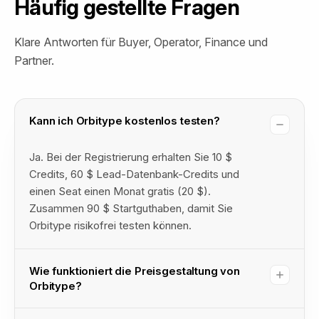
Häufig gestellte Fragen
SELF-SERVE
ENTERPRISE
SELF-SERVE
ENTERPRISE
Klare Antworten für Buyer, Operator, Finance und
Partner.
SELF-SERVE
ENTERPRISE
SELF-SERVE
ENTERPRISE
SELF-SERVE
ENTERPRISE
Kann ich Orbitype kostenlos testen?
SELF-SERVE
ENTERPRISE
Ja. Bei der Registrierung erhalten Sie 10 $
Credits, 60 $ Lead-Datenbank-Credits und
einen Seat einen Monat gratis (20 $).
SELF-SERVE
ENTERPRISE
Zusammen 90 $ Startguthaben, damit Sie
Orbitype risikofrei testen können.
SELF-SERVE
ENTERPRISE
Wie funktioniert die Preisgestaltung von
Orbitype?
SELF-SERVE
ENTERPRISE
Sie zahlen immer nur, was Sie nutzen. Die