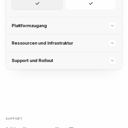
Plattformzugang
Ressourcen und Infrastruktur
SELF-SERVE
ENTERPRISE
Support und Rollout
SELF-SERVE
ENTERPRISE
SELF-SERVE
ENTERPRISE
SELF-SERVE
ENTERPRISE
SELF-SERVE
ENTERPRISE
SUPPORT