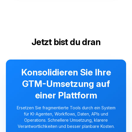
Jetzt bist du dran
Konsolidieren Sie Ihre
GTM-Umsetzung auf
einer Plattform
Ersetzen Sie fragmentierte Tools durch ein System
für KI-Agenten, Workflows, Daten, APIs und
Operations. Schnellere Umsetzung, klarere
Verantwortlichkeiten und besser planbare Kosten.