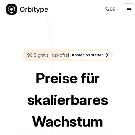
DE
Preise - Orbitype für GTM- und Revenue-Teams
90 $ gratis · risikofrei
Kostenlos starten
Preise für
skalierbares
Wachstum