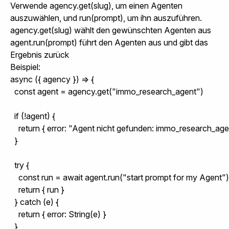
Verwende
agency.get(slug)
, um einen Agenten
auszuwählen, und
run(prompt)
, um ihn auszuführen.
agency.get(slug)
wählt den gewünschten Agenten aus
agent.run(prompt)
führt den Agenten aus und gibt das
Ergebnis zurück
Beispiel:
async ({ agency }) => {

  const agent = agency.get("immo_research_agent")

  if (!agent) {

    return { error: "Agent nicht gefunden: immo_research_agen
  }

  try {

    const run = await agent.run("start prompt for my Agent")

    return { run }

  } catch (e) {

    return { error: String(e) }

  }
