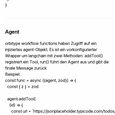
}
Agent
orbitype workflow functions haben Zugriff auf ein
injiziertes agent-Objekt. Es ist ein vorkonfigurierter
Wrapper um langchain mit zwei Methoden: addTool()
registriert ein Tool, run() führt den Agent aus und gibt die
finale Message zurück
Beispiel:
const func = async ({agent, zod}) => {

  const { z } = zod

  agent.addTool(

    (id) => {

      const url = `https://jsonplaceholder.typicode.com/todos/