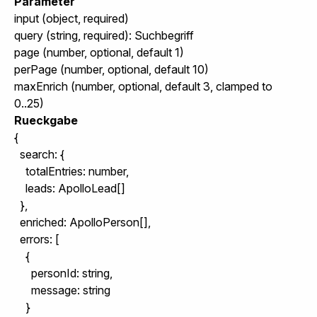
Parameter
input
(object, required)
query
(string, required): Suchbegriff
page
(number, optional, default 1)
perPage
(number, optional, default 10)
maxEnrich
(number, optional, default 3, clamped to
0..25)
Rueckgabe
{

  search: {

    totalEntries: number,

    leads: ApolloLead[]

  },

  enriched: ApolloPerson[],

  errors: [

    {

      personId: string,

      message: string

    }
