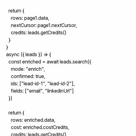
  return {

    rows: page1.data,

    nextCursor: page1.nextCursor,

    credits: leads.getCredits()

  }

}
async ({ leads }) => {

  const enriched = await leads.search({

    mode: "enrich",

    confirmed: true,

    ids: ["lead-id-1", "lead-id-2"],

    fields: ["email", "linkedinUrl"]

  })

  return {

    rows: enriched.data,

    cost: enriched.costCredits,

    credits: leads.getCredits()
