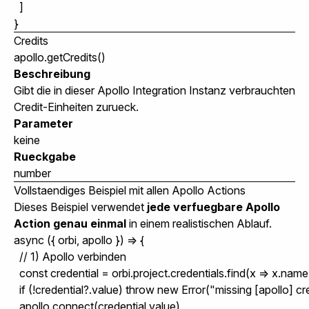
  ]

Credits
apollo.getCredits()
Beschreibung
Gibt die in dieser Apollo Integration Instanz verbrauchten
Credit-Einheiten zurueck.
Parameter
keine
Rueckgabe
number
Vollstaendiges Beispiel mit allen Apollo Actions
Dieses Beispiel verwendet
jede verfuegbare Apollo
Action genau einmal
in einem realistischen Ablauf.
async ({ orbi, apollo }) => {

  // 1) Apollo verbinden

  const credential = orbi.project.credentials.find(x => x.nam
  if (!credential?.value) throw new Error("missing [apollo] cre
  apollo.connect(credential.value)
