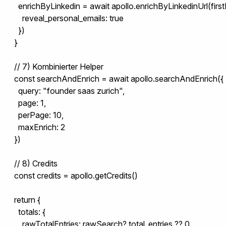
    enrichByLinkedin = await apollo.enrichByLinkedinUrl(firstL
      reveal_personal_emails: true

    })

  }

  // 7) Kombinierter Helper

  const searchAndEnrich = await apollo.searchAndEnrich({

    query: "founder saas zurich",

    page: 1,

    perPage: 10,

    maxEnrich: 2

  })

  // 8) Credits

  const credits = apollo.getCredits()

  return {

    totals: {

      rawTotalEntries: rawSearch?.total_entries ?? 0,
