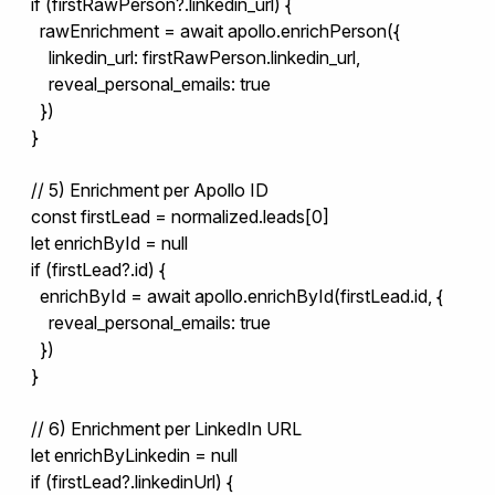
  if (firstRawPerson?.linkedin_url) {

    rawEnrichment = await apollo.enrichPerson({

      linkedin_url: firstRawPerson.linkedin_url,

      reveal_personal_emails: true

    })

  }

  // 5) Enrichment per Apollo ID

  const firstLead = normalized.leads[0]

  let enrichById = null

  if (firstLead?.id) {

    enrichById = await apollo.enrichById(firstLead.id, {

      reveal_personal_emails: true

    })

  }

  // 6) Enrichment per LinkedIn URL

  let enrichByLinkedin = null

  if (firstLead?.linkedinUrl) {
