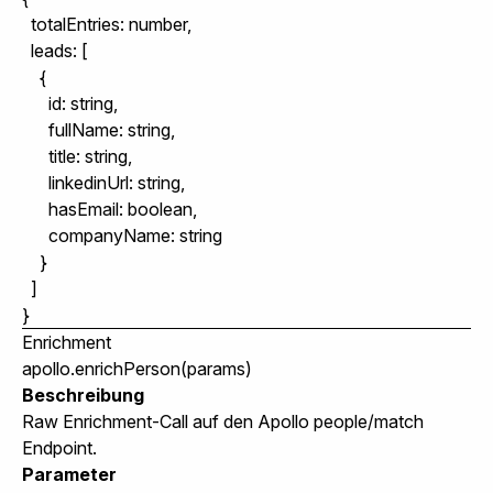
  totalEntries: number,

  leads: [

    {

      id: string,

      fullName: string,

      title: string,

      linkedinUrl: string,

      hasEmail: boolean,

      companyName: string

    }

  ]

Enrichment
apollo.enrichPerson(params)
Beschreibung
Raw Enrichment-Call auf den Apollo people/match
Endpoint.
Parameter