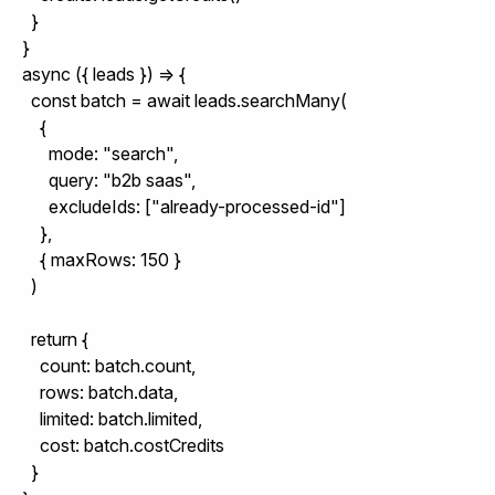
  }

}
async ({ leads }) => {

  const batch = await leads.searchMany(

    {

      mode: "search",

      query: "b2b saas",

      excludeIds: ["already-processed-id"]

    },

    { maxRows: 150 }

  )

  return {

    count: batch.count,

    rows: batch.data,

    limited: batch.limited,

    cost: batch.costCredits

  }
