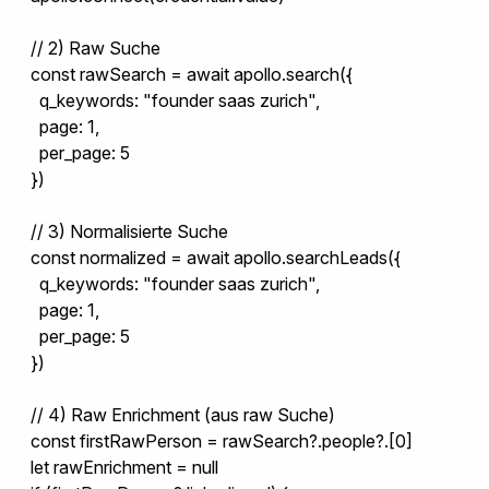
  // 2) Raw Suche

  const rawSearch = await apollo.search({

    q_keywords: "founder saas zurich",

    page: 1,

    per_page: 5

  })

  // 3) Normalisierte Suche

  const normalized = await apollo.searchLeads({

    q_keywords: "founder saas zurich",

    page: 1,

    per_page: 5

  })

  // 4) Raw Enrichment (aus raw Suche)

  const firstRawPerson = rawSearch?.people?.[0]

  let rawEnrichment = null
