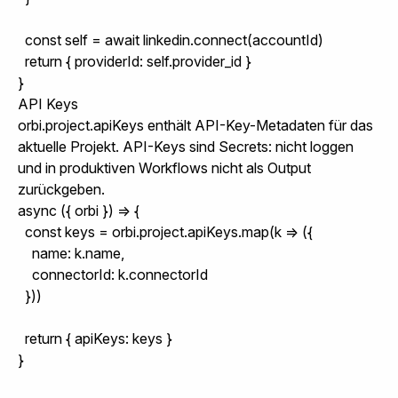
  const self = await linkedin.connect(accountId)

  return { providerId: self.provider_id }

}
API Keys
orbi.project.apiKeys
enthält API-Key-Metadaten für das
aktuelle Projekt. API-Keys sind Secrets: nicht loggen
und in produktiven Workflows nicht als Output
zurückgeben.
async ({ orbi }) => {

  const keys = orbi.project.apiKeys.map(k => ({

    name: k.name,

    connectorId: k.connectorId

  }))

  return { apiKeys: keys }

}