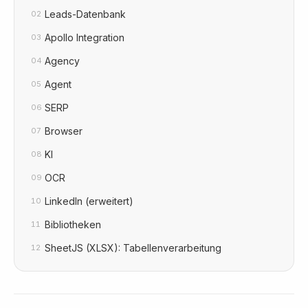
Leads-Datenbank
02
Apollo Integration
03
Agency
04
Agent
05
SERP
06
Browser
07
KI
08
OCR
09
LinkedIn (erweitert)
10
Bibliotheken
11
SheetJS (XLSX): Tabellenverarbeitung
12