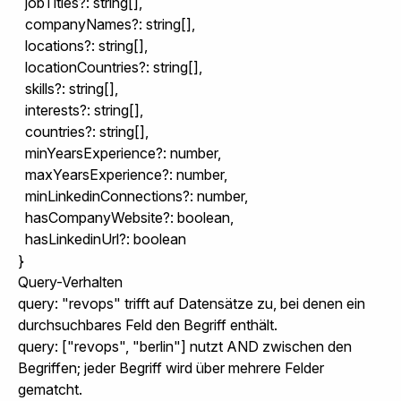
  jobTitles?: string[],

  companyNames?: string[],

  locations?: string[],

  locationCountries?: string[],

  skills?: string[],

  interests?: string[],

  countries?: string[],

  minYearsExperience?: number,

  maxYearsExperience?: number,

  minLinkedinConnections?: number,

  hasCompanyWebsite?: boolean,

  hasLinkedinUrl?: boolean

}
Query-Verhalten
query: "revops"
trifft auf Datensätze zu, bei denen ein
durchsuchbares Feld den Begriff enthält.
query: ["revops", "berlin"]
nutzt AND zwischen den
Begriffen; jeder Begriff wird über mehrere Felder
gematcht.