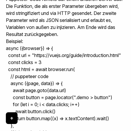
Die Funktion, die als erster Parameter übergeben wird,
wird stringifiziert und via HTTP gesendet. Der zweite
Parameter wird als JSON serialisiert und erlaubt es,
Variablen von außen zu injizieren. Am Ende wird das
Resultat zurückgegeben.
Beispiel:
async ({browser}) => {

  const url = "https://vuejs.org/guide/introduction.html"

  const clicks = 3

  const html = await browser.run(

    // puppeteer code

    async ({page, data}) => {

      await page.goto(data.url)

      const button = page.locator(".demo > button")

      for (let i = 0; i < data.clicks; i++)

        await button.click()

+
      return button.map((x) => x.textContent).wait()

    },
