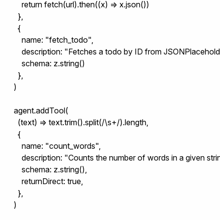
      return fetch(url).then((x) => x.json())

    },

    {

      name: "fetch_todo",

      description: "Fetches a todo by ID from JSONPlaceholde
      schema: z.string()

    },

  )

  agent.addTool(

    (text) => text.trim().split(/\s+/).length,

    {

      name: "count_words",

      description: "Counts the number of words in a given strin
      schema: z.string(),

      returnDirect: true,

    },

  )
