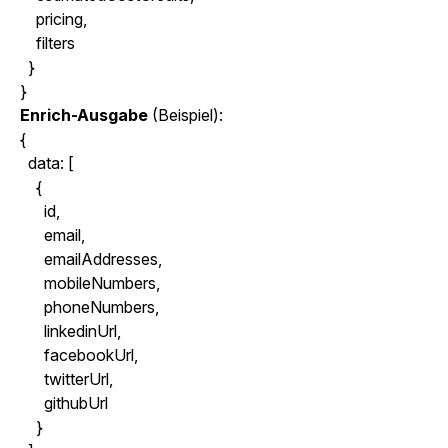
    pricing,

    filters

  }

}
Enrich-Ausgabe
(Beispiel):
{

  data: [

    {

      id,

      email,

      emailAddresses,

      mobileNumbers,

      phoneNumbers,

      linkedinUrl,

      facebookUrl,

      twitterUrl,

      githubUrl

    }
