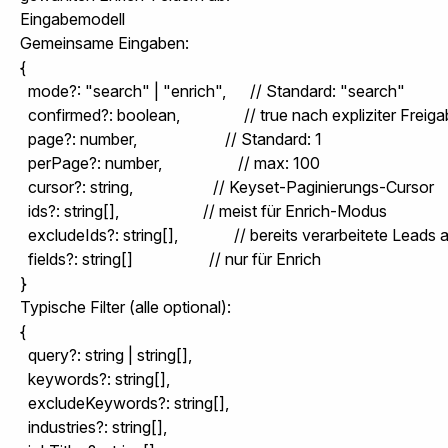
Eingabemodell
Gemeinsame Eingaben:
{

  mode?: "search" | "enrich",      // Standard: "search"

  confirmed?: boolean,                // true nach expliziter Fre
  page?: number,                      // Standard: 1

  perPage?: number,                   // max: 100

  cursor?: string,                    // Keyset-Paginierungs-Cursor

  ids?: string[],                     // meist für Enrich-Modus

  excludeIds?: string[],              // bereits verarbeitete Leads
  fields?: string[]                   // nur für Enrich

}
Typische Filter (alle optional):
{

  query?: string | string[],

  keywords?: string[],

  excludeKeywords?: string[],

  industries?: string[],
