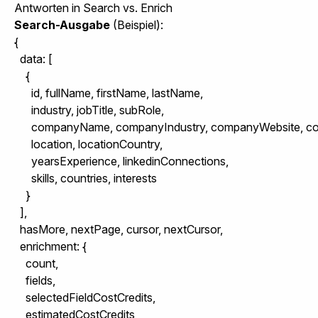
Antworten in Search vs. Enrich
Search-Ausgabe
(Beispiel):
{

  data: [

    {

      id, fullName, firstName, lastName,

      industry, jobTitle, subRole,

      companyName, companyIndustry, companyWebsite, co
      location, locationCountry,

      yearsExperience, linkedinConnections,

      skills, countries, interests

    }

  ],

  hasMore, nextPage, cursor, nextCursor,

  enrichment: {

    count,

    fields,

    selectedFieldCostCredits,

    estimatedCostCredits,
