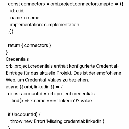
  const connectors = orbi.project.connectors.map(c => ({

    id: c.id,

    name: c.name,

    implementation: c.implementation

  }))

  return { connectors }

}
Credentials
orbi.project.credentials
enthält konfigurierte Credential-
Einträge für das aktuelle Projekt. Das ist der empfohlene
Weg, um Credential-Values zu beziehen.
async ({ orbi, linkedin }) => {

  const accountId = orbi.project.credentials

    .find(x => x.name === 'linkedin')?.value

  if (!accountId) {

    throw new Error('Missing credential: linkedin')

  }
