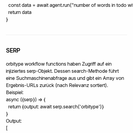
  const data = await agent.run("number of words in todo with
  return data

}
SERP
orbitype workflow functions haben Zugriff auf ein
injiziertes
serp
-Objekt. Dessen
search
-Methode führt
eine Suchmaschinenabfrage aus und gibt ein Array von
Ergebnis-URLs zurück (nach Relevanz sortiert).
Beispiel:
async ({serp}) => {

  return {output: await serp.search('orbitype')}

}
Output:
[
