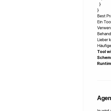
  }

}
Best Pr
Ein Too
Verwend
Behandl
Lieber 
Häufig
Tool w
Schema
Runtim
Agen
In wird