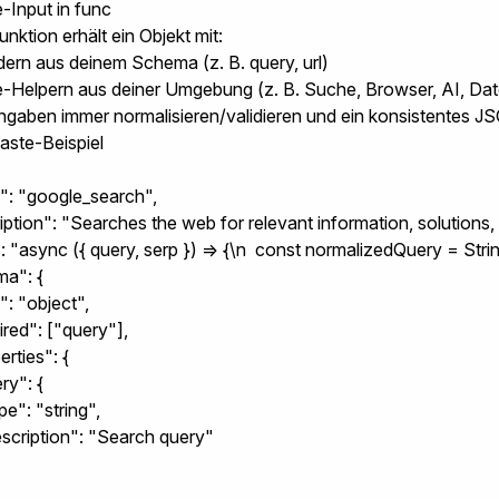
-Input in
func
nktion erhält ein Objekt mit:
dern aus deinem Schema (z. B.
query
,
url
)
-Helpern aus deiner Umgebung (z. B. Suche, Browser, AI, Dat
ingaben immer normalisieren/validieren und ein konsistentes 
ste-Beispiel
": "google_search",

iption": "Searches the web for relevant information, solutions, 
: "async ({ query, serp }) => {\n  const normalizedQuery = String
a": {

": "object",

uired": ["query"],

erties": {

ry": {

type": "string",

"description": "Search query"
