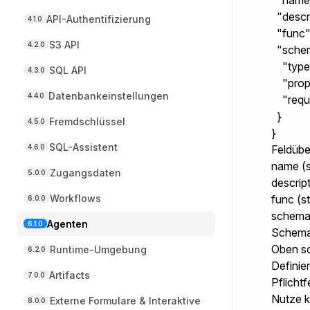
  "name
  "desc
API-Authentifizierung
4.1.0
  "func":
S3 API
4.2.0
  "schem
    "type
SQL API
4.3.0
    "prop
Datenbankeinstellungen
4.4.0
    "requ
  }

Fremdschlüssel
4.5.0
}
SQL-Assistent
4.6.0
Feldübe
name
(s
Zugangsdaten
5.0.0
descrip
Workflows
func
(st
6.0.0
schem
Agenten
6.1.0
Schema
Oben so
Runtime-Umgebung
6.2.0
Definie
Artifacts
7.0.0
Pflicht
Nutze k
Externe Formulare & Interaktive
8.0.0