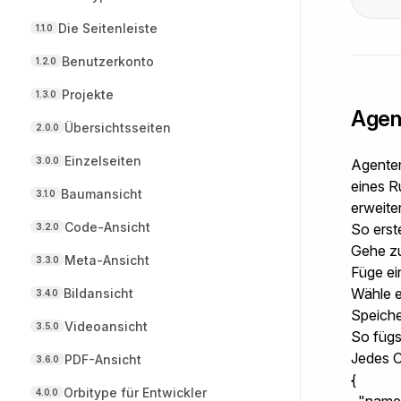
Die Seitenleiste
1.1.0
Benutzerkonto
1.2.0
Projekte
1.3.0
Agen
Übersichtsseiten
2.0.0
Einzelseiten
3.0.0
Agenten
eines R
Baumansicht
3.1.0
erweite
Code-Ansicht
So erst
3.2.0
Gehe z
Meta-Ansicht
3.3.0
Füge ei
Wähle e
Bildansicht
3.4.0
Speiche
Videoansicht
3.5.0
So fügs
Jedes C
PDF-Ansicht
3.6.0
{

Orbitype für Entwickler
4.0.0