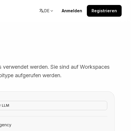
DE
Anmelden
Registrieren
Ressourcen
agen
Doku, Community und
ts verwendet werden. Sie sind auf Workspaces
Lernressourcen an einem Ort.
itype aufgerufen werden.
r LLM
gency