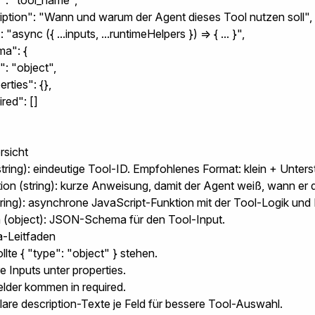
": "tool_name",

ription": "Wann und warum der Agent dieses Tool nutzen soll",

 "async ({ ...inputs, ...runtimeHelpers }) => { ... }",

a": {

": "object",

erties": {},

ired": []

rsicht
tring): eindeutige Tool-ID. Empfohlenes Format: klein + Unterst
tion
(string): kurze Anweisung, damit der Agent weiß, wann er 
ring): asynchrone JavaScript-Funktion mit der Tool-Logik un
a
(object): JSON-Schema für den Tool-Input.
-Leitfaden
llte
{ "type": "object" }
stehen.
re Inputs unter
properties
.
felder kommen in
required
.
lare
description
-Texte je Feld für bessere Tool-Auswahl.