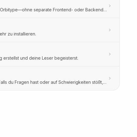
Erstelle und veröffentliche externe Formulare und interaktive Rechner in Orbitype—ohne separate Frontend- oder Backend-Projekte.
r zu installieren.
 erstellst und deine Leser begeisterst.
Wir möchten sicherstellen, dass du Orbitype problemlos nutzen kannst. Falls du Fragen hast oder auf Schwierigkeiten stößt, zögere nicht, uns zu kontaktieren. Wir sind für dich da – schreib uns einfach eine Nachricht an support@orbitype.com, und wir helfen dir gerne weiter.