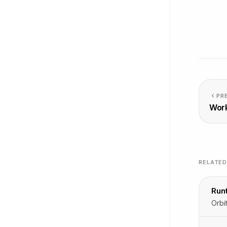
PR
Wor
RELATE
Run