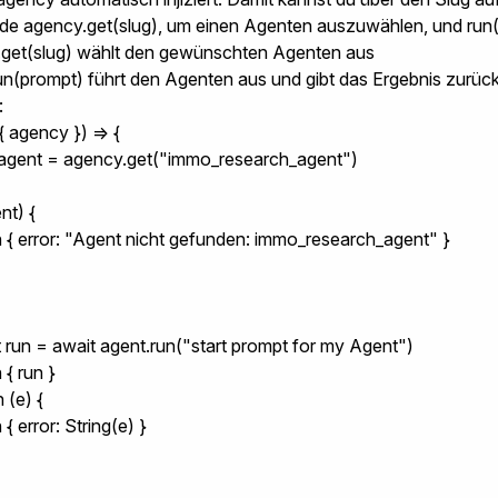
nde
agency.get(slug)
, um einen Agenten auszuwählen, und
run
get(slug)
wählt den gewünschten Agenten aus
un(prompt)
führt den Agenten aus und gibt das Ergebnis zurüc
:
 agency }) => {

 agent = agency.get("immo_research_agent")

nt) {

rn { error: "Agent nicht gefunden: immo_research_agent" }

st run = await agent.run("start prompt for my Agent")

 { run }

 (e) {

n { error: String(e) }
