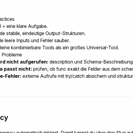
actices
l = eine klare Aufgabe.
e stabile, eindeutige Output-Strukturen.
e leere Inputs und Fehler sauber.
kleine kombinierbare Tools als ein großes Universal-Tool.
e Probleme
ird nicht aufgerufen:
description
und Schema-Beschreibungen
 passt nicht:
prüfen, ob
func
exakt die Felder aus dem
sche
e-Fehler:
externe Aufrufe mit
try/catch
absichern und struktur
cy
agency
automatisch injiziert. Damit kannst du über den Slug au