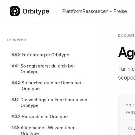
Plattform
Ressourcen
Preise
DOCUME
LERNPFAD
Ag
Dokumentation
Communit
(opens in a
Einführung in Orbitype
0.0.0
Guides, Referenzen und Best Practices
Bewährte Te
für Orbitype.
kopieren un
So registrierst du dich bei
0.0.1
Für ni
Orbitype
scoped
So buchst du eine Demo bei
0.0.2
Orbitype
Die wichtigsten Funktionen von
0.1.0
YouTube
LinkedIn
(opens in a new tab)
(opens in a
Orbitype
ON T
Video-Tutorials und Walkthroughs für
Produktupda
PAG
echte Use Cases.
Hierarchie in Orbitype
Insights un
0.2.0
Allgemeines Wissen über
1.0.0
01
Orbitype