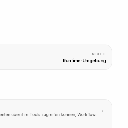
NEXT
Runtime-Umgebung
Orbitype verfügt über eine gemeinsame Runtime-Umgebung, auf die Agenten über ihre Tools zugreifen können, Workflows über ihre Nodes, Artefakte über ihre Server Actions sowie Orbitype Intelligence im interaktiven Ausführungsmodus.