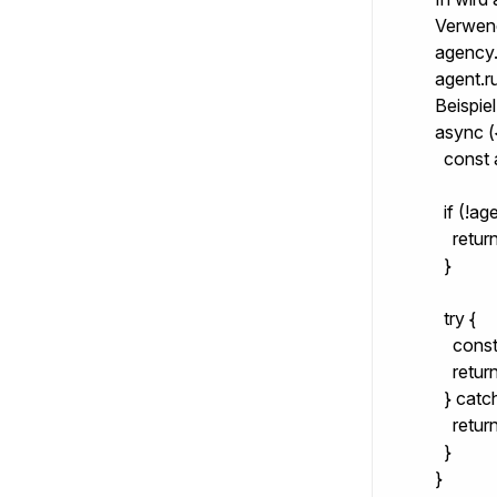
Verwe
agency.
agent.r
Beispiel
async ({
  const
  if (!age
    retu
  }

  try {

    con
    return
  } catch
    retur
  }

}