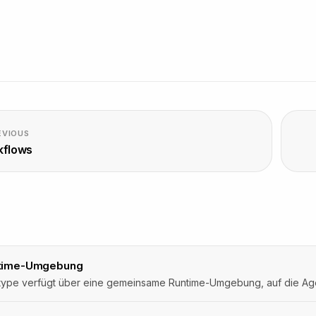
EVIOUS
kflows
D
time-Umgebung