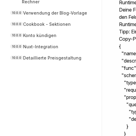
Rechner
Runtime
Deine Fu
Verwendung der Blog-Vorlage
10.0.0
den Fel
Runtime
Cookbook - Sektionen
10.0.0
Tipp: E
Konto kündigen
10.0.0
Copy-Pa
{

Nuxt-Integration
10.0.0
  "name
Detaillierte Preisgestaltung
10.0.0
  "descr
  "func"
  "schem
    "type
    "req
    "prop
      "que
        "
        
      }

    }
