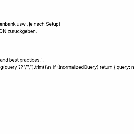
enbank usw., je nach Setup)
JSON zurückgeben.
and best practices.",

(query ?? \"\").trim()\n  if (!normalizedQuery) return { query: n