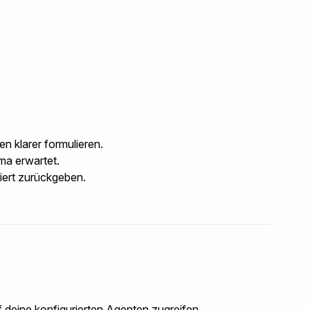
 klarer formulieren.
ma
erwartet.
iert zurückgeben.
f deine konfigurierten Agenten zugreifen.