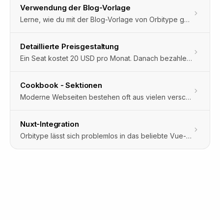
Verwendung der Blog-Vorlage
Lerne, wie du mit der Blog-Vorlage von Orbitype ganz einfach einen Blog erstellst und deine Leser begeisterst.
Detaillierte Preisgestaltung
Ein Seat kostet 20 USD pro Monat. Danach bezahlen Sie nur, was Sie tatsächlich nutzen.Orbitype nutzt ein transparentes Credit-System, bei dem 1 USD = 100 Credits entspricht. Alle Seats, Nutzungen und Zusatzleistungen werden in Credits verrechnet und dem Workspace Sponsor belastet.
Cookbook - Sektionen
Moderne Webseiten bestehen oft aus vielen verschiedenen Sektionen.Zum Beispiel Hero-Banner, Testimonials, FAQs oder einfache Textblöcke.Entwickler setzen diese als wiederverwendbare Komponenten mit Props um.Aber wie ermöglichen wir es Nicht-Technikern, sie in Orbitype zu nutzen?
Nuxt-Integration
Orbitype lässt sich problemlos in das beliebte Vue-Framework Nuxt integrieren.