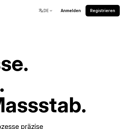
DE
Anmelden
Registrieren
Ressourcen
se.
agen
Doku, Community und
Lernressourcen an einem Ort.
.
Massstab.
zesse präzise