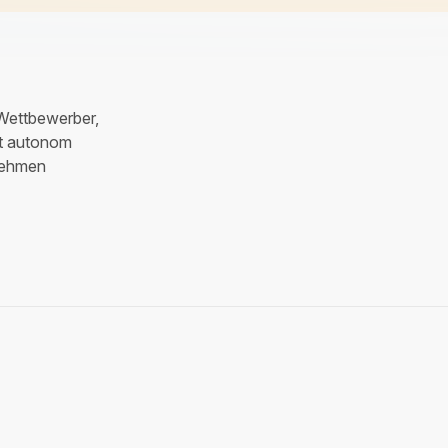
 Wettbewerber,
bt autonom
nehmen