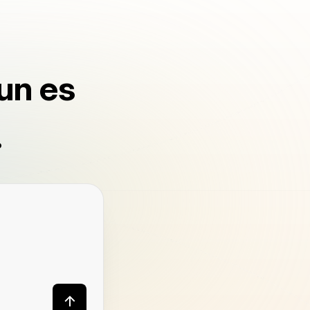
un es
.