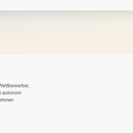
 Wettbewerber,
bt autonom
nehmen