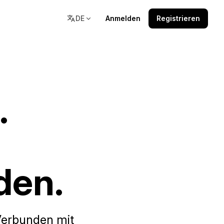
DE
Anmelden
Registrieren
Ressourcen
.
agen
Doku, Community und
Lernressourcen an einem Ort.
den.
Verbunden mit